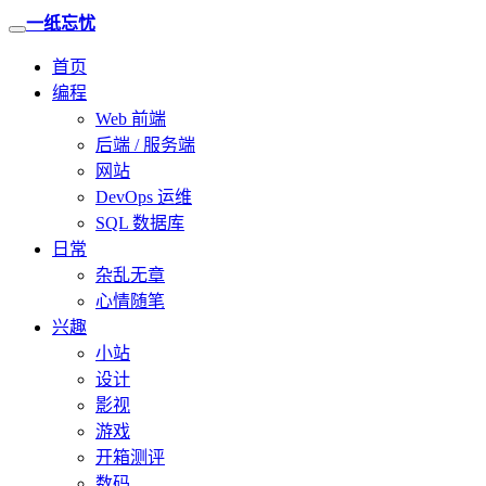
一纸忘忧
首页
编程
Web 前端
后端 / 服务端
网站
DevOps 运维
SQL 数据库
日常
杂乱无章
心情随笔
兴趣
小站
设计
影视
游戏
开箱测评
数码