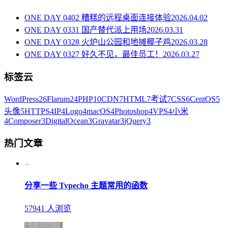
ONE DAY 0402 糟糕的远程桌面连接体验
2026.04.02
ONE DAY 0331 国产替代派上用场
2026.03.31
ONE DAY 0328 火炉山公园和地摊椰子鸡
2026.03.28
ONE DAY 0327 好久不见，最佳员工！
2026.03.27
标签云
WordPress
26
Flarum
24
PHP
10
CDN
7
HTML
7
考试
7
CSS
6
CentOS
5
头像
5
HTTPS
4
IP
4
Logo
4
macOS
4
Photoshop
4
VPS
4
小米
4
Composer
3
DigitalOcean
3
Gravatar
3
jQuery
3
热门文章
分享一些 Typecho 主题常用的函数
57941 人浏览