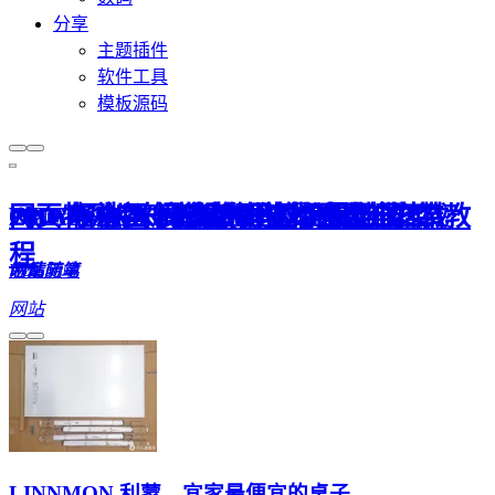
分享
主题插件
软件工具
模板源码
ONE DAY 0327 好久不见，最佳员工！
OLAINDEX 魔改版本支持多账户挂载
ONE DAY 0314 股市里的价投与韭菜
网页特殊字符串 HTML 代码大全
2017 年全国一卷高考作文题目出炉
Flarum 从入门安装到基本设置
PHP 轻社区 Flarum Beta 11 详细安装教
程
心情随笔
网站
心情随笔
Web 前端
杂乱无章
网站
网站
LINNMON 利蒙，宜家最便宜的桌子