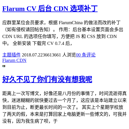
Flarum CV 后台 CDN 选项补丁
应群里某位会员要求，根据 FlarumChina 的做法而改的补丁
（如有侵权请回帖告知）。 作用：后台基本设置页面会多出
CDN URL 的选项任你填写，方便把 JS 和 CSS 放到 CDN
中。 全新安装 下载完 CV 0.7.4 后，
主题插件
2018.07.22
3661
3661 人浏览
0
0 条评论
Flarum
CDN
好久不见了你们有没有想我呢
距离上一次写博文，好像还是八月份的事情了，时间流逝得真
快，迷迷糊糊的就快要过去一个月了，这应该是本站建立以来
到目前为止，断更最长时间的一次了。 其实上个星期学校放
了两天的假，本来是打算回家上电脑更新一些博文的，可我并
没有，因为我生病了呗，于