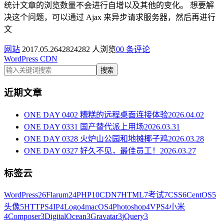
统计文章的浏览数量不会进行自增以及其他的变化。 想要解
决这个问题，可以通过 Ajax 来异步请求服务器，然后再进行
文
网站
2017.05.26
4282
4282 人浏览
0
0 条评论
WordPress
CDN
搜索
近期文章
ONE DAY 0402 糟糕的远程桌面连接体验
2026.04.02
ONE DAY 0331 国产替代派上用场
2026.03.31
ONE DAY 0328 火炉山公园和地摊椰子鸡
2026.03.28
ONE DAY 0327 好久不见，最佳员工！
2026.03.27
标签云
WordPress
26
Flarum
24
PHP
10
CDN
7
HTML
7
考试
7
CSS
6
CentOS
5
头像
5
HTTPS
4
IP
4
Logo
4
macOS
4
Photoshop
4
VPS
4
小米
4
Composer
3
DigitalOcean
3
Gravatar
3
jQuery
3