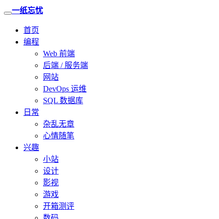
一纸忘忧
首页
编程
Web 前端
后端 / 服务端
网站
DevOps 运维
SQL 数据库
日常
杂乱无章
心情随笔
兴趣
小站
设计
影视
游戏
开箱测评
数码