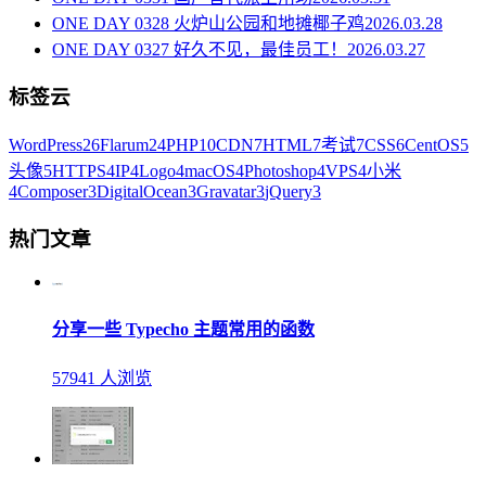
ONE DAY 0328 火炉山公园和地摊椰子鸡
2026.03.28
ONE DAY 0327 好久不见，最佳员工！
2026.03.27
标签云
WordPress
26
Flarum
24
PHP
10
CDN
7
HTML
7
考试
7
CSS
6
CentOS
5
头像
5
HTTPS
4
IP
4
Logo
4
macOS
4
Photoshop
4
VPS
4
小米
4
Composer
3
DigitalOcean
3
Gravatar
3
jQuery
3
热门文章
分享一些 Typecho 主题常用的函数
57941 人浏览