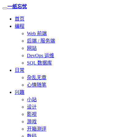
一纸忘忧
首页
编程
Web 前端
后端 / 服务端
网站
DevOps 运维
SQL 数据库
日常
杂乱无章
心情随笔
兴趣
小站
设计
影视
游戏
开箱测评
数码