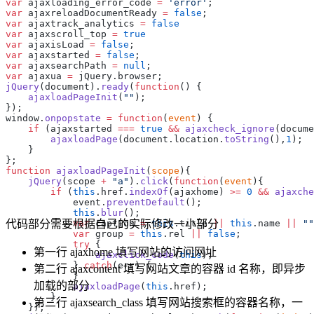
var
 ajaxloading_error_code 
=
 'error'
var
 ajaxreloadDocumentReady 
=
 false
var
 ajaxtrack_analytics 
=
var
 ajaxscroll_top 
=
var
 ajaxisLoad 
=
 false
var
 ajaxstarted 
=
 false
var
 ajaxsearchPath 
=
 null
var
 ajaxua 
=
jQuery
(document).
ready
(
function
    ajaxloadPageInit
(
""
window.
onpopstate
 =
 function
(
event
    if
 (ajaxstarted 
===
 true
 &&
 ajaxcheck_ignore
(docume
        ajaxloadPage
(document.location.
toString
(),
1
function
 ajaxloadPageInit
(
scope
    jQuery
(scope 
+
 "a"
).
click
(
function
(
event
        if
 (
this
.href.
indexOf
(ajaxhome) 
>=
 0
 &&
 ajaxche
            event.
preventDefault
            this
.
blur
            var
代码部分需要根据自己的实际修改一小部分
 caption 
=
 this
.title 
||
 this
.name 
||
 ""
            var
 group 
=
 this
.rel 
||
 false
            try
第一行 ajaxhome 填写网站的访问网址
                ajaxclick_code
(
this
            } 
catch
第二行 ajaxcontent 填写网站文章的容器 id 名称，即异步
加载的部分
            ajaxloadPage
(
this
第三行 ajaxsearch_class 填写网站搜索框的容器名称，一