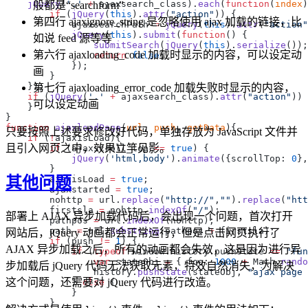
    jQuery
(
'.'
 +
 ajaxsearch_class).
each
(
function
(
index
般都是“searchform”
        if
 (
jQuery
(
this
).
attr
(
"action"
第四行 ajaxignore_string 是忽略使用 ajax 加载的链接，比
            ajaxsearchPath 
=
 jQuery
(
this
).
attr
(
"action"
            jQuery
(
this
).
submit
(
function
如说 feed 源等等
                submitSearch
(
jQuery
(
this
).
serialize
第六行 ajaxloading_code 加载时显示的内容，可以设定动
                return
 false
画
第七行 ajaxloading_error_code 加载失败时显示的内容，
    if
 (
jQuery
(
'.'
 +
 ajaxsearch_class).
attr
(
"action"
)) 
可以设定动画
function
 ajaxloadPage
(
url
, 
push
, 
getData
只要按照上述要求修改好代码，单独存放为 JavaScript 文件并
    if
 (
!
且引入网页之中，效果立竿见影。
        if
 (ajaxscroll_top 
==
 true
            jQuery
(
'html,body'
).
animate
({scrollTop: 
0
},
其他问题
        ajaxisLoad 
=
 true
        ajaxstarted 
=
 true
        nohttp 
=
 url.
replace
(
"http://"
,
""
).
replace
(
"htt
        firstsla 
=
 nohttp.
indexOf
(
"/"
部署上 AJAX 异步加载代码后，会出现一个问题，首次打开
        pathpos 
=
 url.
indexOf
        path 
=
 url.
substring
(pathpos 
+
网站后，jQuery 动画都会正常运行，但是点击网页执行了
        if
 (push 
!=
 1
AJAX 异步加载之后，所有的动画都会失效，这是因为进行异
            if
 (
typeof
 window.history.pushState 
==
 "fun
                var
 stateObj 
=
 { foo: 
1000
 +
 Math.
rando
步加载后 jQuery 代码无法获取元素，特效自然消失，为解决
                history.
pushState
(stateObj, 
"ajax page 
这个问题，还需要对 jQuery 代码进行改造。
            } 
else