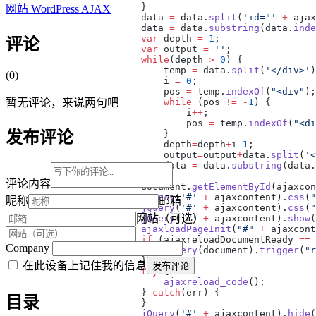
网站
WordPress
AJAX
                        data 
=
 data.
split
(
'id="'
 +
 ajax
                        data 
=
 data.
substring
(data.
inde
                        var
 depth 
=
 1
评论
                        var
 output 
=
 ''
                        while
(depth 
>
 0
                            temp 
=
 data.
split
(
'</div>'
)
(0)
                            i 
=
 0
                            pos 
=
 temp.
indexOf
(
"<div"
暂无评论，来说两句吧
                            while
 (pos 
!=
 -
1
                                i
++
                                pos 
=
 temp.
indexOf
(
"<di
发布评论
                            depth
=
depth
+
i
-
1
                            output
=
output
+
data.
split
(
'<
                            data 
=
 data.
substring
(data.
评论内容
                        document.
getElementById
(ajaxcon
                        jQuery
(
'#'
 +
 ajaxcontent).
css
(
"
昵称
邮箱
                        jQuery
(
'#'
 +
 ajaxcontent).
css
(
"
网站（可选）
                        jQuery
(
'#'
 +
 ajaxcontent).
show
                        ajaxloadPageInit
(
"#"
 +
 ajaxcont
                        if
 (ajaxreloadDocumentReady 
==
 
Company
                            jQuery
(document).
trigger
(
"r
在此设备上记住我的信息
发布评论
                        try
                            ajaxreload_code
                        } 
catch
目录
                        jQuery
(
'#'
 +
 ajaxcontent).
hide