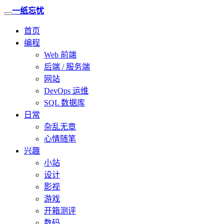
一纸忘忧
首页
编程
Web 前端
后端 / 服务端
网站
DevOps 运维
SQL 数据库
日常
杂乱无章
心情随笔
兴趣
小站
设计
影视
游戏
开箱测评
数码