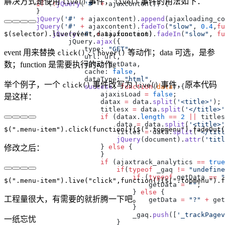
解决方式是使用
事件，
事件的用法如下：
live()
live()
        if
 (
!
jQuery
(
'#'
 +
        jQuery
(
'#'
 +
 ajaxcontent).
append
        jQuery
(
'#'
 +
 ajaxcontent).
fadeTo
(
"slow"
, 
0.4
,
fu
            jQuery
(
'#'
 +
 ajaxcontent).
fadeIn
(
"slow"
, 
fu
                jQuery.
ajax
                    type: 
"GET"
event 用来替换
、
等动作；data 可选，是参
click()
hover()
数；function 是需要执行的动作。
                    cache: 
false
                    dataType: 
"html"
举个例子，一个
事件改写为
事件，原本代码
click()
live()
                    success
: 
function
(
data
                        ajaxisLoad 
=
 false
是这样：
                        datax 
=
 data.
split
(
'<title>'
                        titlesx 
=
 data.
split
(
'</title>'
                        if
 (datax.
length
 ==
 2
 ||
 titles
                            data 
=
 data.
split
(
'<title>'
                            titles 
=
 data.
split
(
'</titl
                            jQuery
(document).
attr
(
'titl
                        } 
else
修改之后：
                        if
 (ajaxtrack_analytics 
==
 true
                            if
(
typeof
 _gaq 
!=
 "undefine
                                if
 (
typeof
 getData 
==
 "
                                    getData 
=
 ""
                                } 
else
工程量很大，有需要的就折腾一下吧。
                                    getData 
=
 "?"
 +
                                _gaq.
push
([
'_trackPagev
一纸忘忧