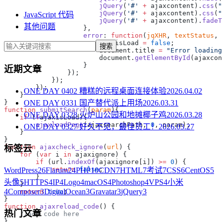
                        jQuery
(
'#'
 +
 ajaxcontent).
css
(
"
                        jQuery
(
'#'
 +
 ajaxcontent).
css
(
"
JavaScript 代码
                        jQuery
(
'#'
 +
 ajaxcontent).
fadeT
其他问题
                    error
: 
function
(
jqXHR
, 
textStatus
, 
                        ajaxisLoad 
=
 false
搜索
                        document.title 
=
 "Error loading
                        document.
getElementById
(ajaxcon
近期文章
ONE DAY 0402 糟糕的远程桌面连接体验
2026.04.02
ONE DAY 0331 国产替代派上用场
2026.03.31
function
 submitSearch
(
param
ONE DAY 0328 火炉山公园和地摊椰子鸡
2026.03.28
    if
 (
!
        ajaxloadPage
(ajaxsearchPath, 
0
ONE DAY 0327 好久不见，最佳员工！
2026.03.27
function
 ajaxcheck_ignore
(
url
标签云
    for
 (
var
 i 
in
        if
 (url.
indexOf
(ajaxignore[i]) 
>=
 0
            return
 false
WordPress
26
Flarum
24
PHP
10
CDN
7
HTML
7
考试
7
CSS
6
CentOS
5
头像
5
HTTPS
4
IP
4
Logo
4
macOS
4
Photoshop
4
VPS
4
小米
4
Composer
3
DigitalOcean
3
Gravatar
3
jQuery
3
    return
 true
function
 ajaxreload_code
热门文章