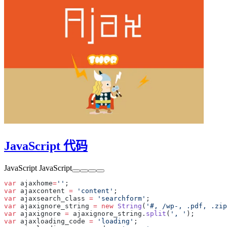
JavaScript 代码
JavaScript
JavaScript
var
 ajaxhome
=
''
var
 ajaxcontent 
=
 'content'
var
 ajaxsearch_class 
=
 'searchform'
var
 ajaxignore_string 
=
 new
 String
(
'#, /wp-, .pdf, .zip
var
 ajaxignore 
=
 ajaxignore_string.
split
(
', '
var
 ajaxloading_code 
=
 'loading'