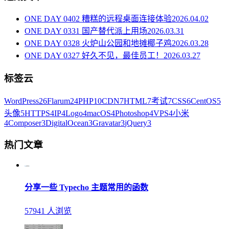
ONE DAY 0402 糟糕的远程桌面连接体验
2026.04.02
ONE DAY 0331 国产替代派上用场
2026.03.31
ONE DAY 0328 火炉山公园和地摊椰子鸡
2026.03.28
ONE DAY 0327 好久不见，最佳员工！
2026.03.27
标签云
WordPress
26
Flarum
24
PHP
10
CDN
7
HTML
7
考试
7
CSS
6
CentOS
5
头像
5
HTTPS
4
IP
4
Logo
4
macOS
4
Photoshop
4
VPS
4
小米
4
Composer
3
DigitalOcean
3
Gravatar
3
jQuery
3
热门文章
分享一些 Typecho 主题常用的函数
57941 人浏览