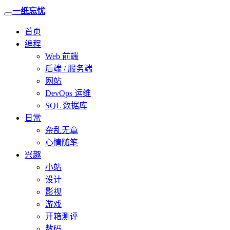
一纸忘忧
首页
编程
Web 前端
后端 / 服务端
网站
DevOps 运维
SQL 数据库
日常
杂乱无章
心情随笔
兴趣
小站
设计
影视
游戏
开箱测评
数码