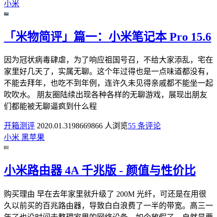
小米
「米物简评」篇一：小米笔记本 Pro 15.6
因为冠状病毒肆虐，为了响应祖国号召，不给大家添乱，宅在
家里好几天了，实属无聊。这个年过得也是一点味道都没有，
不能去拜年，也吃不到年例，连许久未见得亲戚都不能坐一起
吹吹水。 朋友圈陆续出现各种各样的无聊游戏，展现出朋友
们都能被无聊逼疯到什么程
开箱测评
2020.01.31
9866
9866 人浏览
5
5 条评论
小米
黑苹果
小米路由器 4A 千兆版 - 颜值与性价比
购买理由 早在去年家里就升级了 200M 光纤，可还是在用很
久以前买的百兆路由器，导致白白浪费了一半的带宽。高三一