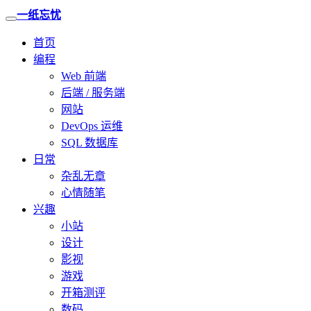
一纸忘忧
首页
编程
Web 前端
后端 / 服务端
网站
DevOps 运维
SQL 数据库
日常
杂乱无章
心情随笔
兴趣
小站
设计
影视
游戏
开箱测评
数码