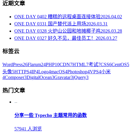
近期文章
ONE DAY 0402 糟糕的远程桌面连接体验
2026.04.02
ONE DAY 0331 国产替代派上用场
2026.03.31
ONE DAY 0328 火炉山公园和地摊椰子鸡
2026.03.28
ONE DAY 0327 好久不见，最佳员工！
2026.03.27
标签云
WordPress
26
Flarum
24
PHP
10
CDN
7
HTML
7
考试
7
CSS
6
CentOS
5
头像
5
HTTPS
4
IP
4
Logo
4
macOS
4
Photoshop
4
VPS
4
小米
4
Composer
3
DigitalOcean
3
Gravatar
3
jQuery
3
热门文章
分享一些 Typecho 主题常用的函数
57941 人浏览