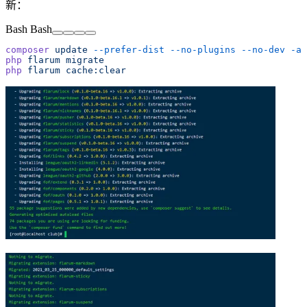
新：
Bash
Bash
composer
 update
 --prefer-dist
 --no-plugins
 --no-dev
 -a
php
 flarum
php
 flarum