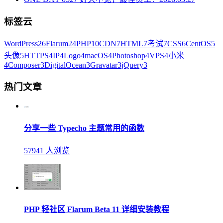
标签云
WordPress
26
Flarum
24
PHP
10
CDN
7
HTML
7
考试
7
CSS
6
CentOS
5
头像
5
HTTPS
4
IP
4
Logo
4
macOS
4
Photoshop
4
VPS
4
小米
4
Composer
3
DigitalOcean
3
Gravatar
3
jQuery
3
热门文章
分享一些 Typecho 主题常用的函数
57941 人浏览
PHP 轻社区 Flarum Beta 11 详细安装教程