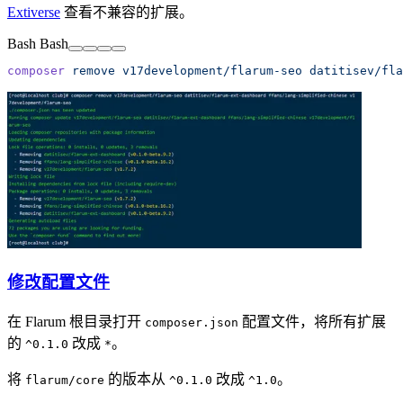
Extiverse
查看不兼容的扩展。
Bash
Bash
composer
 remove
 v17development/flarum-seo
 datitisev/fla
修改配置文件
在 Flarum 根目录打开
配置文件，将所有扩展
composer.json
的
改成
。
^0.1.0
*
将
的版本从
改成
。
flarum/core
^0.1.0
^1.0