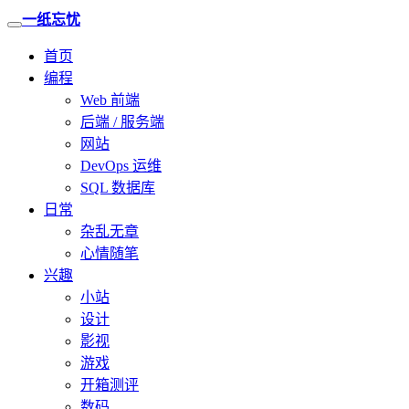
一纸忘忧
首页
编程
Web 前端
后端 / 服务端
网站
DevOps 运维
SQL 数据库
日常
杂乱无章
心情随笔
兴趣
小站
设计
影视
游戏
开箱测评
数码