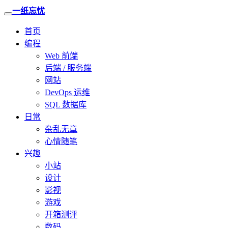
一纸忘忧
首页
编程
Web 前端
后端 / 服务端
网站
DevOps 运维
SQL 数据库
日常
杂乱无章
心情随笔
兴趣
小站
设计
影视
游戏
开箱测评
数码