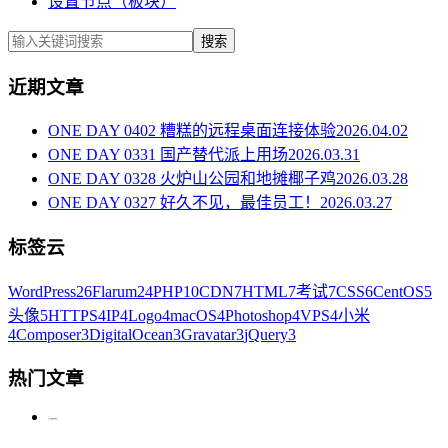
设置节点（板块）
搜索
近期文章
ONE DAY 0402 糟糕的远程桌面连接体验
2026.04.02
ONE DAY 0331 国产替代派上用场
2026.03.31
ONE DAY 0328 火炉山公园和地摊椰子鸡
2026.03.28
ONE DAY 0327 好久不见，最佳员工！
2026.03.27
标签云
WordPress
26
Flarum
24
PHP
10
CDN
7
HTML
7
考试
7
CSS
6
CentOS
5
头像
5
HTTPS
4
IP
4
Logo
4
macOS
4
Photoshop
4
VPS
4
小米
4
Composer
3
DigitalOcean
3
Gravatar
3
jQuery
3
热门文章