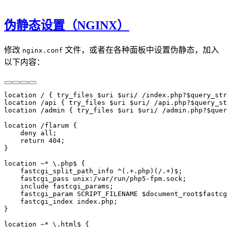
伪静态设置（NGINX）
修改
文件，或者在各种面板中设置伪静态，加入
nginx.conf
以下内容：
location / { try_files $uri $uri/ /index.php?$query_str
location /api { try_files $uri $uri/ /api.php?$query_st
location /admin { try_files $uri $uri/ /admin.php?$quer
location /flarum {

    deny all;

    return 404;

}

location ~* \.php$ {

    fastcgi_split_path_info ^(.+.php)(/.+)$;

    fastcgi_pass unix:/var/run/php5-fpm.sock;

    include fastcgi_params;

    fastcgi_param SCRIPT_FILENAME $document_root$fastcg
    fastcgi_index index.php;

}

location ~* \.html$ {
