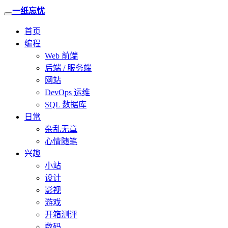
一纸忘忧
首页
编程
Web 前端
后端 / 服务端
网站
DevOps 运维
SQL 数据库
日常
杂乱无章
心情随笔
兴趣
小站
设计
影视
游戏
开箱测评
数码