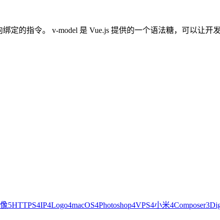
实现表单数据的双向绑定的指令。 v-model 是 Vue.js 提供的一
像
5
HTTPS
4
IP
4
Logo
4
macOS
4
Photoshop
4
VPS
4
小米
4
Composer
3
Dig