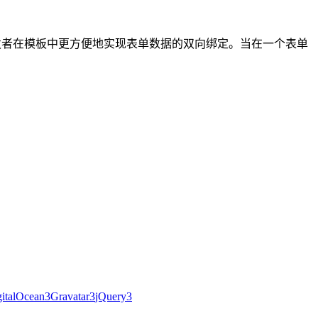
个语法糖，可以让开发者在模板中更方便地实现表单数据的双向绑定。当在一个表单
italOcean
3
Gravatar
3
jQuery
3