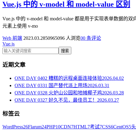
Vue.js 中的 v-model 和 model-value 区别
Vue.js 中的 v-model 和 model-value 都是用于
元素上使用 v-mo
Web 前端
2023.03.28
5096
5096 人浏览
0
0 条评论
Vue.js
搜索
近期文章
ONE DAY 0402 糟糕的远程桌面连接体验
2026.04.02
ONE DAY 0331 国产替代派上用场
2026.03.31
ONE DAY 0328 火炉山公园和地摊椰子鸡
2026.03.28
ONE DAY 0327 好久不见，最佳员工！
2026.03.27
标签云
WordPress
26
Flarum
24
PHP
10
CDN
7
HTML
7
考试
7
CSS
6
CentOS
5
头