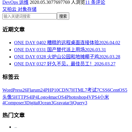
DevOps 运维
2020.05.30
7769
7769 人浏览
1
1 条评论
又拍云
对象存储
搜索
近期文章
ONE DAY 0402 糟糕的远程桌面连接体验
2026.04.02
ONE DAY 0331 国产替代派上用场
2026.03.31
ONE DAY 0328 火炉山公园和地摊椰子鸡
2026.03.28
ONE DAY 0327 好久不见，最佳员工！
2026.03.27
标签云
WordPress
26
Flarum
24
PHP
10
CDN
7
HTML
7
考试
7
CSS
6
CentOS
5
头像
5
HTTPS
4
IP
4
Logo
4
macOS
4
Photoshop
4
VPS
4
小米
4
Composer
3
DigitalOcean
3
Gravatar
3
jQuery
3
热门文章