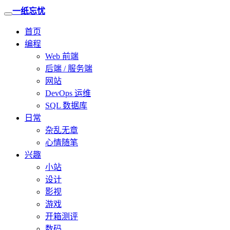
一纸忘忧
首页
编程
Web 前端
后端 / 服务端
网站
DevOps 运维
SQL 数据库
日常
杂乱无章
心情随笔
兴趣
小站
设计
影视
游戏
开箱测评
数码