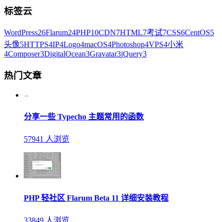
标签云
WordPress
26
Flarum
24
PHP
10
CDN
7
HTML
7
考试
7
CSS
6
CentOS
5
头像
5
HTTPS
4
IP
4
Logo
4
macOS
4
Photoshop
4
VPS
4
小米
4
Composer
3
DigitalOcean
3
Gravatar
3
jQuery
3
热门文章
分享一些 Typecho 主题常用的函数
57941 人浏览
PHP 轻社区 Flarum Beta 11 详细安装教程
33849 人浏览