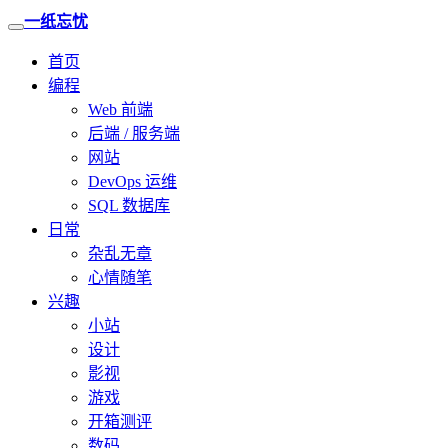
一纸忘忧
首页
编程
Web 前端
后端 / 服务端
网站
DevOps 运维
SQL 数据库
日常
杂乱无章
心情随笔
兴趣
小站
设计
影视
游戏
开箱测评
数码