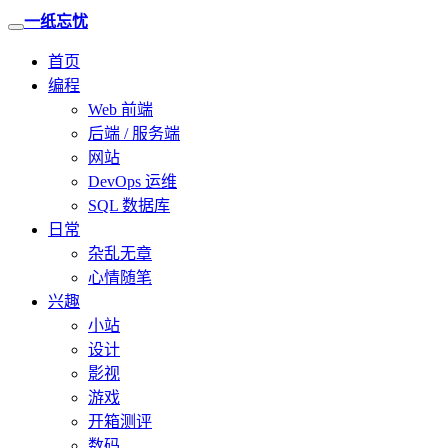
一纸忘忧
首页
编程
Web 前端
后端 / 服务端
网站
DevOps 运维
SQL 数据库
日常
杂乱无章
心情随笔
兴趣
小站
设计
影视
游戏
开箱测评
数码