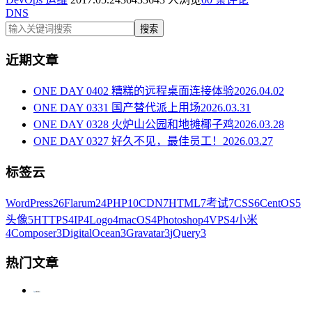
DNS
搜索
近期文章
ONE DAY 0402 糟糕的远程桌面连接体验
2026.04.02
ONE DAY 0331 国产替代派上用场
2026.03.31
ONE DAY 0328 火炉山公园和地摊椰子鸡
2026.03.28
ONE DAY 0327 好久不见，最佳员工！
2026.03.27
标签云
WordPress
26
Flarum
24
PHP
10
CDN
7
HTML
7
考试
7
CSS
6
CentOS
5
头像
5
HTTPS
4
IP
4
Logo
4
macOS
4
Photoshop
4
VPS
4
小米
4
Composer
3
DigitalOcean
3
Gravatar
3
jQuery
3
热门文章