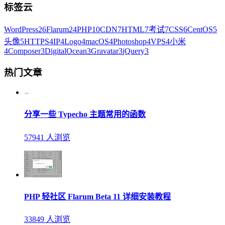
标签云
WordPress
26
Flarum
24
PHP
10
CDN
7
HTML
7
考试
7
CSS
6
CentOS
5
头像
5
HTTPS
4
IP
4
Logo
4
macOS
4
Photoshop
4
VPS
4
小米
4
Composer
3
DigitalOcean
3
Gravatar
3
jQuery
3
热门文章
分享一些 Typecho 主题常用的函数
57941 人浏览
PHP 轻社区 Flarum Beta 11 详细安装教程
33849 人浏览