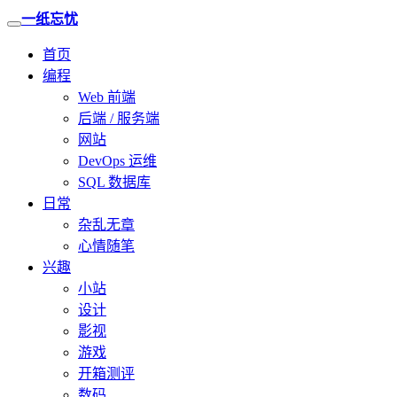
一纸忘忧
首页
编程
Web 前端
后端 / 服务端
网站
DevOps 运维
SQL 数据库
日常
杂乱无章
心情随笔
兴趣
小站
设计
影视
游戏
开箱测评
数码